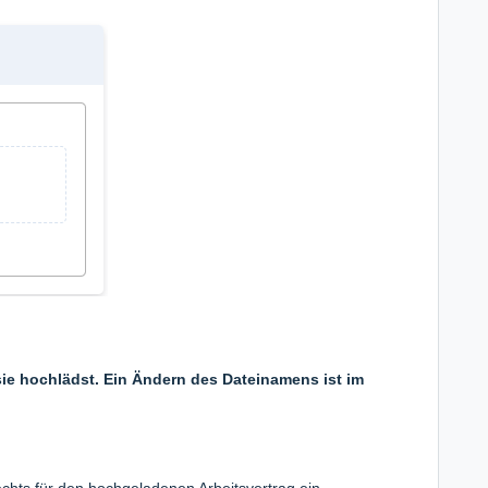
ie hochlädst. Ein Ändern des Dateinamens ist im
chts für den hochgeladenen Arbeitsvertrag ein