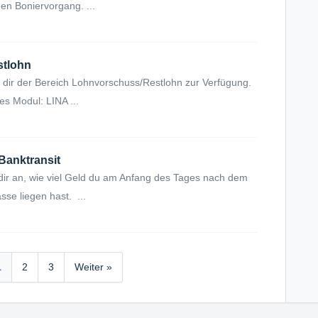
nen Boniervorgang. ...
stlohn
 dir der Bereich Lohnvorschuss/Restlohn zur Verfügung.
es Modul: LINA ...
Banktransit
dir an, wie viel Geld du am Anfang des Tages nach dem
sse liegen hast. ...
1
2
3
Weiter »