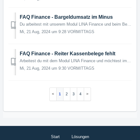
FAQ Finance - Bargeldumsatz im Minus
Du arbeitest mit unserem Modul LINA Finance und beim Bearbeiten des Kassenbuchs fällt dir auf, dass dein Bargeldumsatz im Minus ist? Kein Grund zur Sorge. ...
Mi, 21 Aug, 2024 um 9:28 VORMITTAGS
FAQ Finance - Reiter Kassenbelege fehlt
Arbeitest du mit dem Modul LINA Finance und möchtest im Kassenbuch Kassenbelege hochladen, siehst aber den Reiter Kassenbelege nicht? Kein Problem, wir sage...
Mi, 21 Aug, 2024 um 9:30 VORMITTAGS
1
2
3
4
Start
Lösungen